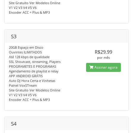
Site Gratuito Ver Modelos Online
V1 V2 V3 V4 V5 V6
Encoder ACC + Plus & MP3
S3
20GB Espaço em Disco
R$29.99
Ouvintes ILIMITADOS
Até 128 kbps de qualidade
por mês
SSL Shoutcast, streaming, Players
PROGRAMETES E PROGRAMAS
Assinar agora
Agendamento de playlist e relay
APP ANDROID GRÁTIS
Auto DJ Hora Certa e Vinhetas
Painel VoxSTream
Site Gratuito Ver Modelos Online
V1 V2 V3 V4 V5 V6
Encoder ACC + Plus & MP3
S4