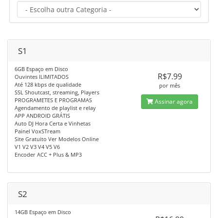
S1
6GB Espaço em Disco
R$7.99
Ouvintes ILIMITADOS
Até 128 kbps de qualidade
por mês
SSL Shoutcast, streaming, Players
PROGRAMETES E PROGRAMAS
Assinar agora
Agendamento de playlist e relay
APP ANDROID GRÁTIS
Auto DJ Hora Certa e Vinhetas
Painel VoxSTream
Site Gratuito Ver Modelos Online
V1 V2 V3 V4 V5 V6
Encoder ACC + Plus & MP3
S2
14GB Espaço em Disco