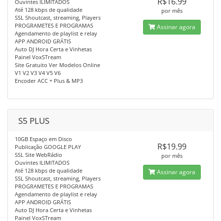
R$16.99
Ouvintes ILIMITADOS
Até 128 kbps de qualidade
por mês
SSL Shoutcast, streaming, Players
PROGRAMETES E PROGRAMAS
Assinar agora
Agendamento de playlist e relay
APP ANDROID GRÁTIS
Auto DJ Hora Certa e Vinhetas
Painel VoxSTream
Site Gratuito Ver Modelos Online
V1 V2 V3 V4 V5 V6
Encoder ACC + Plus & MP3
S5 PLUS
10GB Espaço em Disco
R$19.99
Publicação GOOGLE PLAY
SSL Site WebRádio
por mês
Ouvintes ILIMITADOS
Até 128 kbps de qualidade
Assinar agora
SSL Shoutcast, streaming, Players
PROGRAMETES E PROGRAMAS
Agendamento de playlist e relay
APP ANDROID GRÁTIS
Auto DJ Hora Certa e Vinhetas
Painel VoxSTream