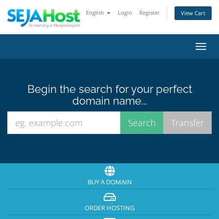
English
Login
Register
View Cart
Toggl
navig
Begin the search for your perfect
domain name...
BUY A DOMAIN
ORDER HOSTING