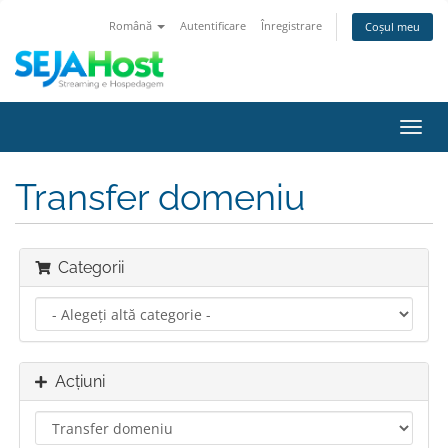
Română
Autentificare
Înregistrare
Coșul meu
Navi
Toggl
Transfer domeniu
Categorii
Acțiuni