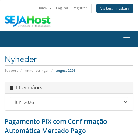
Dansk
Log ind
Registrer
Vis bestillingskurv
Skift
navig
Nyheder
Support
Annonceringer
august 2026
Efter måned
Pagamento PIX com Confirmação
Automática Mercado Pago