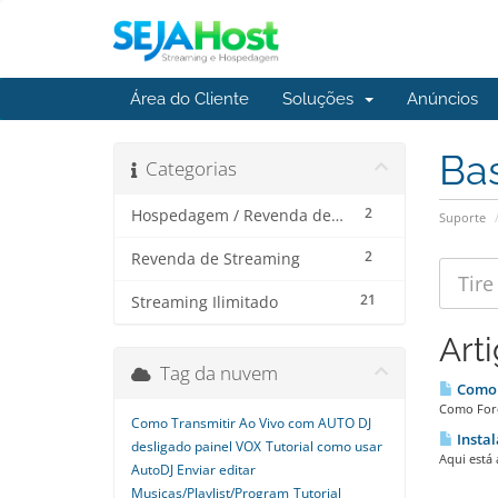
Área do Cliente
Soluções
Anúncios
Ba
Categorias
2
Hospedagem / Revenda de Hospedagem
Suporte
2
Revenda de Streaming
21
Streaming Ilimitado
Art
Tag da nuvem
Como F
Como Forç
Como Transmitir Ao Vivo com AUTO DJ
Insta
desligado painel VOX
Tutorial como usar
Aqui está 
AutoDJ Enviar editar
Musicas/Playlist/Program
Tutorial