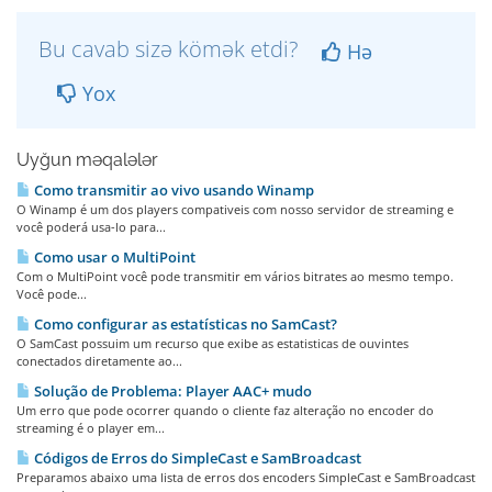
Bu cavab sizə kömək etdi?
Hə
Yox
Uyğun məqalələr
Como transmitir ao vivo usando Winamp
O Winamp é um dos players compativeis com nosso servidor de streaming e
você poderá usa-lo para...
Como usar o MultiPoint
Com o MultiPoint você pode transmitir em vários bitrates ao mesmo tempo.
Você pode...
Como configurar as estatísticas no SamCast?
O SamCast possuim um recurso que exibe as estatisticas de ouvintes
conectados diretamente ao...
Solução de Problema: Player AAC+ mudo
Um erro que pode ocorrer quando o cliente faz alteração no encoder do
streaming é o player em...
Códigos de Erros do SimpleCast e SamBroadcast
Preparamos abaixo uma lista de erros dos encoders SimpleCast e SamBroadcast