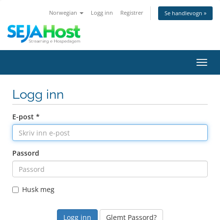
Norwegian
Logg inn
Registrer
Se handlevogn »
Bytt
navig
Logg inn
E-post *
Passord
Husk meg
Glemt Passord?