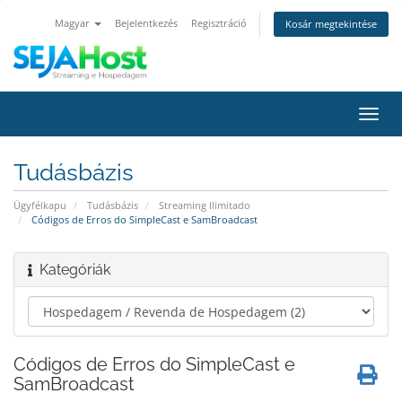
Magyar
Bejelentkezés
Regisztráció
Kosár megtekintése
Váltá
a
navig
Tudásbázis
Ügyfélkapu
Tudásbázis
Streaming Ilimitado
Códigos de Erros do SimpleCast e SamBroadcast
Kategóriák
Códigos de Erros do SimpleCast e
SamBroadcast