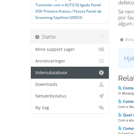
defeito
Transmitir com o AUTO DJ ligado Painel
Se nen
VOX
Primeiro Acesso / Passos Painel de
por fa
Streaming SejaHost (VIDEO)
algum 
Støtte
35 Ku
Mine support sager
Hja
Annonceringer
Vidensdatabase
Rela
Downloads
Como 
O Winamp 
Netværksstatus
Como 
Com o Mul
Ny Sag
Qual v
Com a atua
Como c
O SamCast