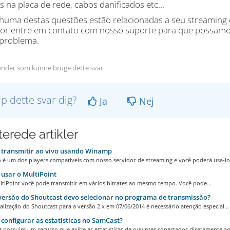
s na placa de rede, cabos danificados etc...
huma destas questões estão relacionadas a seu streaming
vor entre em contato com nosso suporte para que possamos 
problema.
nder som kunne bruge dette svar
lp dette svar dig?
Ja
Nej
terede artikler
transmitir ao vivo usando Winamp
é um dos players compativeis com nosso servidor de streaming e você poderá usa-lo 
usar o MultiPoint
tiPoint você pode transmitir em vários bitrates ao mesmo tempo. Você pode...
ersão do Shoutcast devo selecionar no programa de transmissão?
lização do Shoutcast para a versão 2.x em 07/06/2014 é necessário atenção especial...
onfigurar as estatísticas no SamCast?
 possuim um recurso que exibe as estatisticas de ouvintes conectados diretamente ao.