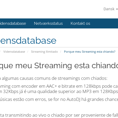
Dansk
idensdatabase
Netværksstatus
Kontakt os
densdatabase
Vidensdatabase
Streaming Ilimitado
Porque meu Streaming esta chiando?
que meu Streaming esta chiand
a algumas causas comuns de streamings com chiados:
aming com encoder em AAC+ e bitrate em 128kbps pode cau
em 32Kbps já é uma qualidade superior ao MP3 em 128Kbps
úsicas estão com erros, se for no AutoDJ há grandes chan
sta transmitindo ao vivo o chiado por ser proveniente de 