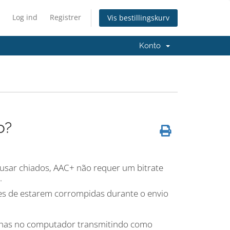
Log ind
Registrer
Vis bestillingskurv
Konto
o?
sar chiados, AAC+ não requer um bitrate
.
ces de estarem corrompidas durante o envio
falhas no computador transmitindo como