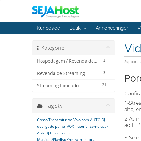
Kundeside
Butik
Annonceringer
V
Vi
Kategorier
2
Hospedagem / Revenda de Hospedagem
Support
2
Revenda de Streaming
Por
21
Streaming Ilimitado
Confir
1-Stre
Tag sky
alto, 
2-As m
Como Transmitir Ao Vivo com AUTO DJ
ao FTP
desligado painel VOX
Tutorial como usar
AutoDJ Enviar editar
3-Se e
Musicas/Playlist/Program
Tutorial