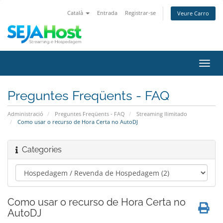
Català
Entrada
Registrar-se
Veure Carro
Canv
la
nave
Preguntes Freqüents - FAQ
Administració
Preguntes Freqüents - FAQ
Streaming Ilimitado
Como usar o recurso de Hora Certa no AutoDJ
Categories
Como usar o recurso de Hora Certa no
AutoDJ