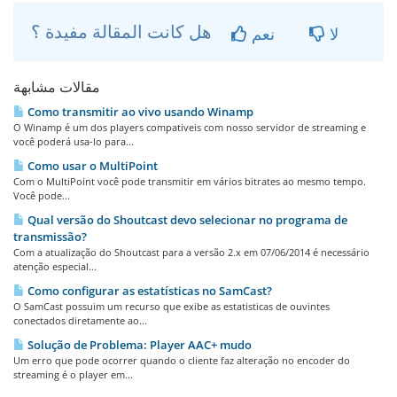
هل كانت المقالة مفيدة ؟
لا
نعم
مقالات مشابهة
Como transmitir ao vivo usando Winamp
O Winamp é um dos players compativeis com nosso servidor de streaming e
você poderá usa-lo para...
Como usar o MultiPoint
Com o MultiPoint você pode transmitir em vários bitrates ao mesmo tempo.
Você pode...
Qual versão do Shoutcast devo selecionar no programa de
transmissão?
Com a atualização do Shoutcast para a versão 2.x em 07/06/2014 é necessário
atenção especial...
Como configurar as estatísticas no SamCast?
O SamCast possuim um recurso que exibe as estatisticas de ouvintes
conectados diretamente ao...
Solução de Problema: Player AAC+ mudo
Um erro que pode ocorrer quando o cliente faz alteração no encoder do
streaming é o player em...