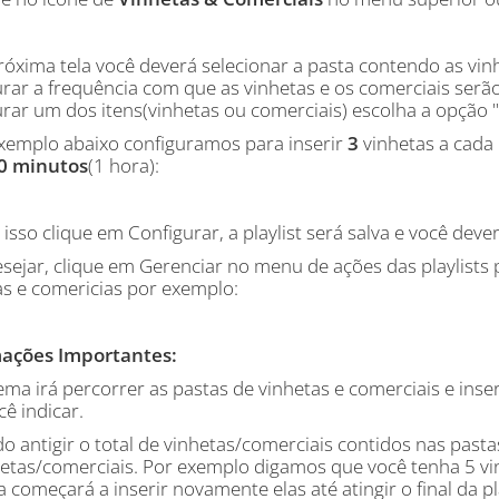
róxima tela você deverá selecionar a pasta contendo as vin
rar a frequência com que as vinhetas e os comerciais serão
urar um dos itens(vinhetas ou comerciais) escolha a opção 
xemplo abaixo configuramos para inserir
3
vinhetas a cada
0
minutos
(1 hora):
 isso clique em Configurar, a playlist será salva e você deve
esejar, clique em Gerenciar no menu de ações das playlists 
as e comericias por exemplo:
ações Importantes:
ema irá percorrer as pastas de vinhetas e comerciais e inser
ê indicar.
o antigir o total de vinhetas/comerciais contidos nas past
hetas/comerciais. Por exemplo digamos que você tenha 5 vin
 começará a inserir novamente elas até atingir o final da pl