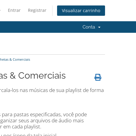
Entrar
Registrar
Visualizar carrinho
Conta
hetas & Comerciais
as & Comerciais
cala-los nas músicas de sua playlist de forma
s para pastas especificadas, você pode
rganizar seus arquivos de áudio mais
r em cada playlist.
nos ícone da tela inicial