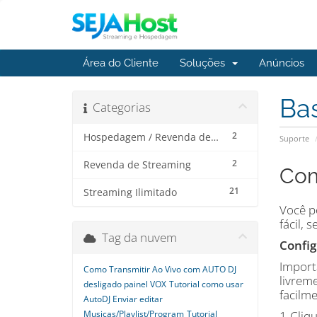
Área do Cliente
Soluções
Anúncios
Ba
Categorias
2
Hospedagem / Revenda de Hospedagem
Suporte
2
Revenda de Streaming
Com
21
Streaming Ilimitado
Você p
fácil, 
Tag da nuvem
Config
Import
Como Transmitir Ao Vivo com AUTO DJ
livrem
desligado painel VOX
Tutorial como usar
facilme
AutoDJ Enviar editar
Musicas/Playlist/Program
Tutorial
1-Cliq