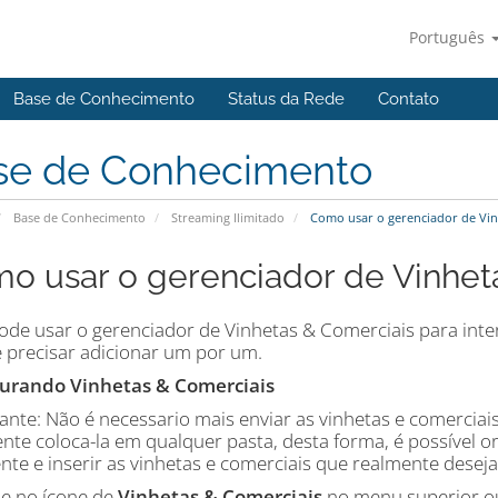
Português
Base de Conhecimento
Status da Rede
Contato
se de Conhecimento
Base de Conhecimento
Streaming Ilimitado
Como usar o gerenciador de Vin
o usar o gerenciador de Vinhet
ode usar o gerenciador de Vinhetas & Comerciais para inter
se precisar adicionar um por um.
urando Vinhetas & Comerciais
ante: Não é necessario mais enviar as vinhetas e comerciai
ente coloca-la em qualquer pasta, desta forma, é possível o
nte e inserir as vinhetas e comerciais que realmente deseja
ue no ícone de
Vinhetas & Comerciais
no menu superior ou 