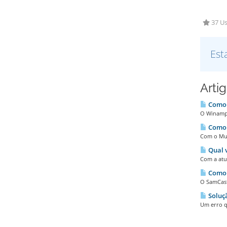
37 Us
Est
Arti
Como 
O Winamp 
Como 
Com o Mul
Qual v
Com a atua
Como c
O SamCast
Soluç
Um erro q