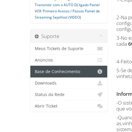
Transmitir com o AUTO DJ ligado Painel
VOX
Primeiro Acesso / Passos Painel de
2-Na p
Streaming SejaHost (VIDEO)
configu
config
Suporte
3-No e
cada
6
Meus Tickets de Suporte
Anúncios
4-Feito
5-Se d
Base de Conhecimento
vinhet
Downloads
Inform
Status da Rede
-O sist
Abrir Ticket
que voc
-Quand
as vin
sistema