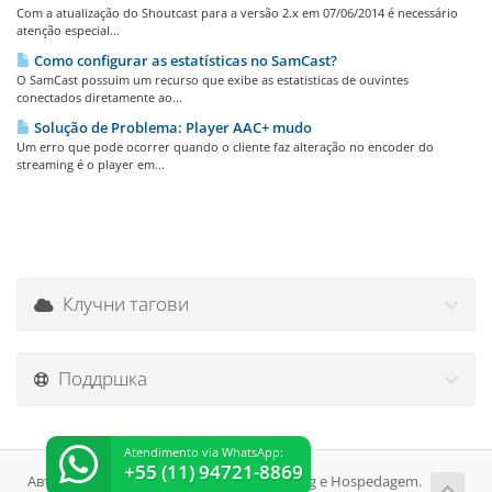
Com a atualização do Shoutcast para a versão 2.x em 07/06/2014 é necessário
atenção especial...
Como configurar as estatísticas no SamCast?
O SamCast possuim um recurso que exibe as estatisticas de ouvintes
conectados diretamente ao...
Solução de Problema: Player AAC+ mudo
Um erro que pode ocorrer quando o cliente faz alteração no encoder do
streaming é o player em...
Клучни тагови
Поддршка
Atendimento via WhatsApp:
+55 (11) 94721-8869
Авторски права © 2026 SejaHost Streaming e Hospedagem.