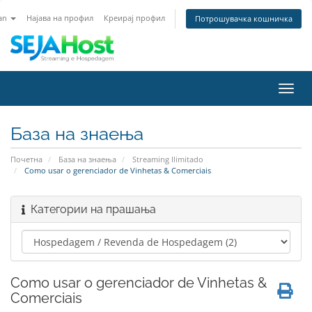
an
Најава на профил
Креирај профил
Потрошувачка кошничка
Вклу
ја
нави
База на знаења
Почетна
База на знаења
Streaming Ilimitado
Como usar o gerenciador de Vinhetas & Comerciais
Категории на прашања
Como usar o gerenciador de Vinhetas &
Comerciais