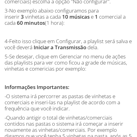
comerciais) escolha a opção "Não configurar".
3-No exemplo abaixo configuramos para
inserir
3
vinhetas a cada
10
músicas
e
1
comercial a
cada
60
minutos
(1 hora):
4-Feito isso clique em Configurar, a playlist será salva e
você deverá
Iniciar a Transmissão
dela.
5-Se desejar, clique em Gerenciar no menu de ações
das playlists para ver como ficou a grade de músicas,
vinhetas e comericias por exemplo:
Informações Importantes:
-O sistema irá percorrer as pastas de vinhetas e
comerciais e inseri-las na playlist de acordo com a
frequência que você indicar.
-Quando antigir o total de vinhetas/comerciais
contidos nas pastas o sistema irá começar a inserir
novamente as vinhetas/comerciais. Por exemplo
digamos que você tenha 5 vinhetas na pasta, após as 5