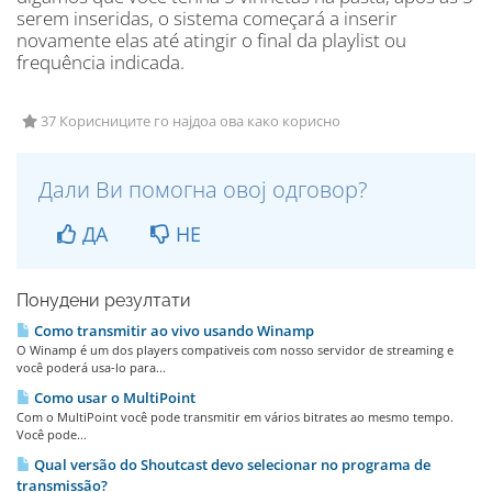
serem inseridas, o sistema começará a inserir
novamente elas até atingir o final da playlist ou
frequência indicada.
37 Корисниците го најдоа ова како корисно
Дали Ви помогна овој одговор?
ДА
НЕ
Понудени резултати
Como transmitir ao vivo usando Winamp
O Winamp é um dos players compativeis com nosso servidor de streaming e
você poderá usa-lo para...
Como usar o MultiPoint
Com o MultiPoint você pode transmitir em vários bitrates ao mesmo tempo.
Você pode...
Qual versão do Shoutcast devo selecionar no programa de
transmissão?