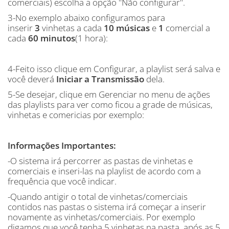
comerciais) escolha a opção "Não configurar".
3-No exemplo abaixo configuramos para
inserir
3
vinhetas a cada
10
músicas
e
1
comercial a
cada
60
minutos
(1 hora):
4-Feito isso clique em Configurar, a playlist será salva e
você deverá
Iniciar a Transmissão
dela.
5-Se desejar, clique em Gerenciar no menu de ações
das playlists para ver como ficou a grade de músicas,
vinhetas e comericias por exemplo:
Informações Importantes:
-O sistema irá percorrer as pastas de vinhetas e
comerciais e inseri-las na playlist de acordo com a
frequência que você indicar.
-Quando antigir o total de vinhetas/comerciais
contidos nas pastas o sistema irá começar a inserir
novamente as vinhetas/comerciais. Por exemplo
digamos que você tenha 5 vinhetas na pasta, após as 5