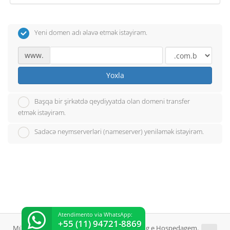
Yeni domen adı əlavə etmək istəyirəm.
www.
Yoxla
Başqa bir şirkətdə qeydiyyatda olan domeni transfer
etmək istəyirəm.
Sadəcə neymserverləri (nameserver) yeniləmək istəyirəm.
Atendimento via WhatsApp:
+55 (11) 94721-8869
Müəllif hüquqları © 2026 SejaHost Streaming e Hospedagem.