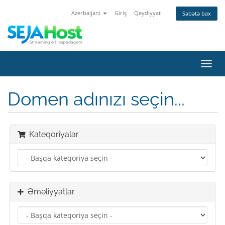
Azerbaijani
Giriş
Qeydiyyat
Səbətə bax
Naviq
keçid
Domen adınızı seçin...
Kateqoriyalar
Əməliyyatlar