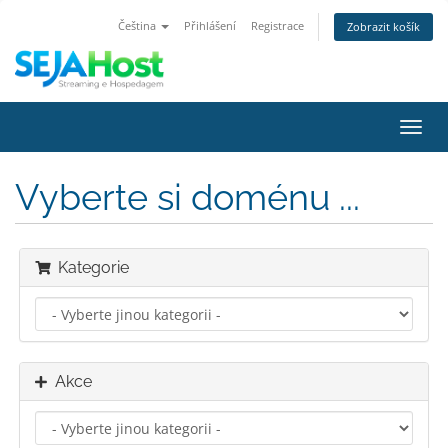
Čeština
Přihlášení
Registrace
Zobrazit košík
Přep
navig
Vyberte si doménu ...
Kategorie
Akce