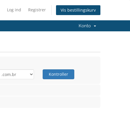
Log ind
Registrer
Vis bestillingskurv
Konto
Kontroller