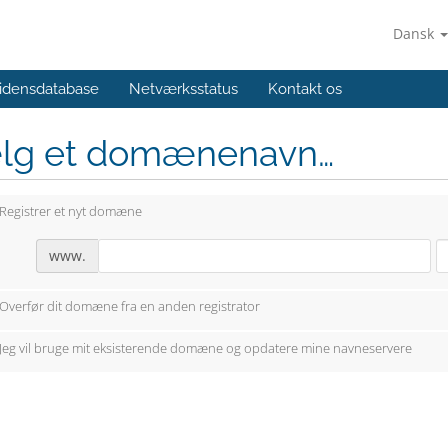
Dansk
idensdatabase
Netværksstatus
Kontakt os
lg et domænenavn…
Registrer et nyt domæne
www.
Overfør dit domæne fra en anden registrator
Jeg vil bruge mit eksisterende domæne og opdatere mine navneservere