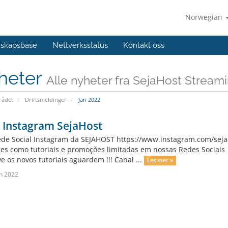
Norwegian
skapsbase
Nettverksstatus
Kontakt oss
heter
Alle nyheter fra SejaHost Stre
ådet
Driftsmeldinger
Jan 2022
 Instagram SejaHost
de Social Instagram da SEJAHOST https://www.instagram.com/seja
es como tutoriais e promoções limitadas em nossas Redes Sociais
e os novos tutoriais aguardem !!! Canal ...
Les mer »
n 2022