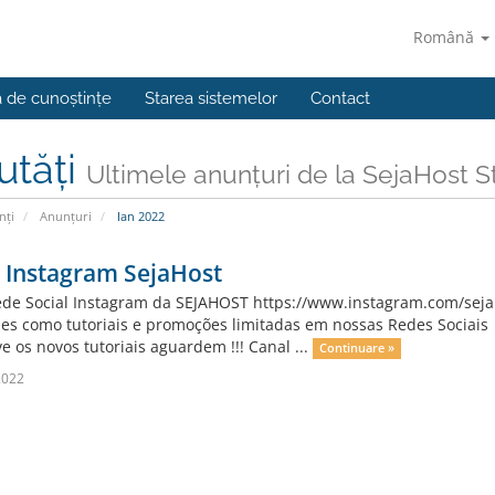
Română
a de cunoștințe
Starea sistemelor
Contact
utăți
Ultimele anunțuri de la SejaHost
nți
Anunțuri
Ian 2022
 Instagram SejaHost
de Social Instagram da SEJAHOST https://www.instagram.com/seja
es como tutoriais e promoções limitadas em nossas Redes Sociais
e os novos tutoriais aguardem !!! Canal ...
Continuare »
2022