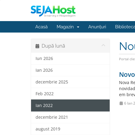
Acasă
Magazin
Anunțuri
Bibliotec
No
După lună
Iun 2026
Portal clie
Ian 2026
Novo
decembrie 2025
Nova Re
novidad
Feb 2022
em brev
6 Ian 
Ian 2022
decembrie 2021
august 2019