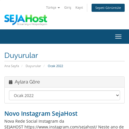
Türkçe
Giriş
Kayıt
Sepeti Görüntüle
Gezi
değiş
Duyurular
Ana Sayfa
Duyurular
Ocak 2022
Aylara Göre
Novo Instagram SejaHost
Nova Rede Social Instagram da
SEJAHOST https://www.instagram.com/sejahost/ Neste ano de