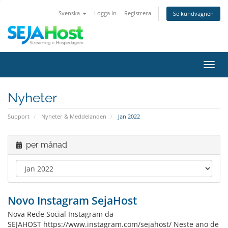
Svenska
Logga in
Registrera
Se kundvagnen
Växla
navig
Nyheter
Support
Nyheter & Meddelanden
Jan 2022
per månad
Novo Instagram SejaHost
Nova Rede Social Instagram da
SEJAHOST https://www.instagram.com/sejahost/ Neste ano de